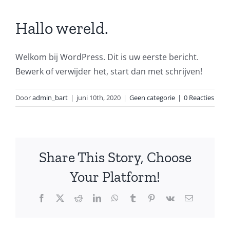
Hallo wereld.
Welkom bij WordPress. Dit is uw eerste bericht.
Bewerk of verwijder het, start dan met schrijven!
Door
admin_bart
|
juni 10th, 2020
|
Geen categorie
|
0 Reacties
Share This Story, Choose
Your Platform!
Facebook
X
Reddit
LinkedIn
WhatsApp
Tumblr
Pinterest
Vk
E-
mail