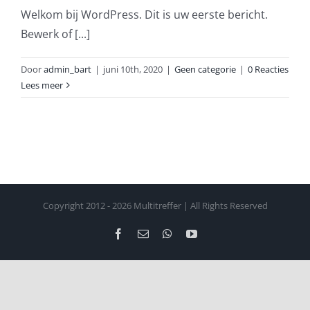
Welkom bij WordPress. Dit is uw eerste bericht.
Bewerk of [...]
Door
admin_bart
|
juni 10th, 2020
|
Geen categorie
|
0 Reacties
Lees meer
Copyright 2012 -
2026 Multitreffer | All Rights Reserved
Facebook
E-
WhatsApp
YouTube
mail